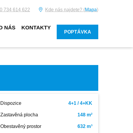
0 734 614 622
Kde nás najdete? (
Mapa
)
O NÁS
KONTAKTY
POPTÁVKA
Dispozice
4+1 / 4+KK
Zastavěná plocha
148 m²
Obestavěný prostor
632 m³