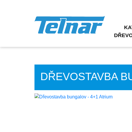
KA
DŘEV
DŘEVOSTAVBA BU