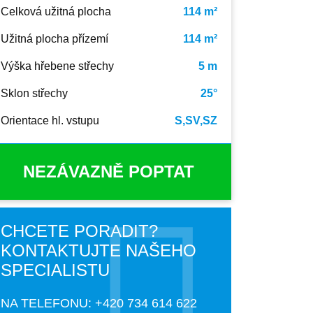
Celková užitná plocha
114 m²
Užitná plocha přízemí
114 m²
Výška hřebene střechy
5 m
Sklon střechy
25°
Orientace hl. vstupu
S,SV,SZ
NEZÁVAZNĚ POPTAT
CHCETE PORADIT?
KONTAKTUJTE NAŠEHO
SPECIALISTU
NA TELEFONU:
+420 734 614 622