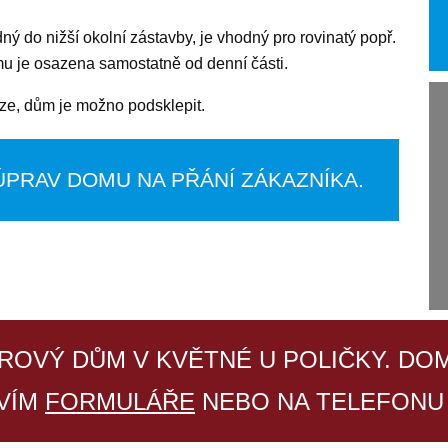
dný do nižší okolní zástavby, je vhodný pro rovinatý popř.
mu je osazena samostatně od denní části.
ze, dům je možno podsklepit.
ÚPRAV DOMU NA PŘÁNÍ ZÁKAZNÍKA.
ROVÝ DŮM V KVĚTNÉ U POLIČKY. DO
VÍM
FORMULÁŘE
NEBO NA TELEFON