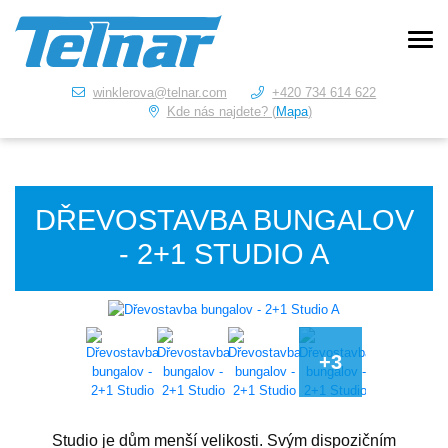
winklerova@telnar.com
+420 734 614 622
Kde nás najdete? (
Mapa
)
DŘEVOSTAVBA BUNGALOV
- 2+1 STUDIO A
Studio je dům menší velikosti. Svým dispozičním