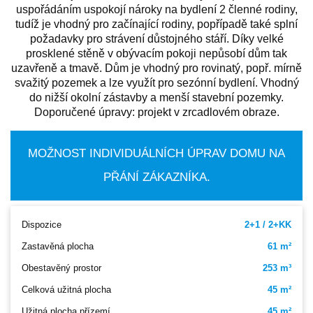
uspořádáním uspokojí nároky na bydlení 2 členné rodiny,
tudíž je vhodný pro začínající rodiny, popřípadě také splní
požadavky pro strávení důstojného stáří. Díky velké
prosklené stěně v obývacím pokoji nepůsobí dům tak
uzavřeně a tmavě. Dům je vhodný pro rovinatý, popř. mírně
svažitý pozemek a lze využít pro sezónní bydlení. Vhodný
do nižší okolní zástavby a menší stavební pozemky.
Doporučené úpravy: projekt v zrcadlovém obraze.
MOŽNOST INDIVIDUÁLNÍCH ÚPRAV DOMU NA
PŘÁNÍ ZÁKAZNÍKA.
Dispozice
2+1 / 2+KK
Zastavěná plocha
61 m²
Obestavěný prostor
253 m³
Celková užitná plocha
45 m²
Užitná plocha přízemí
45 m²