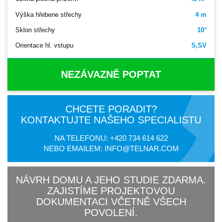
Výška hřebene střechy
4 m
Sklon střechy
10°
Orientace hl. vstupu
S,SV
NEZÁVAZNĚ POPTAT
CHCETE PORADIT?
KONTAKTUJTE NAŠEHO SPECIALISTU
NA TELEFONU:
+420 734 614 622
NEBO EMAILEM:
INFO@TELNAR.COM
NÁVRH DOMU A JEHO STUDIE ZDARMA.
ZAJISTÍME PROJEKTOVOU
DOKUMENTACI VČETNĚ VŠECH
POVOLENÍ.